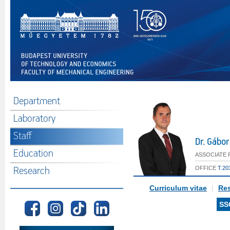
Department
Laboratory
Staff
Dr. Gábo
Education
ASSOCIATE 
OFFICE
T.20
Research
Curriculum vitae
|
Res
SS