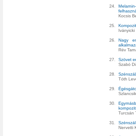
24.
Melamin
felhaszn
Kocsis Be
25.
Kompozit
Iványick
26.
Nagy ene
alkalma
Rév Tamá
27.
Szövet er
Szabó Di
28.
Szénszál
Tóth Lev
29.
Égésgátol
Szlancsik
30.
Egymásb
kompozi
Turcsán 
31.
Szénszál
Nervetti 