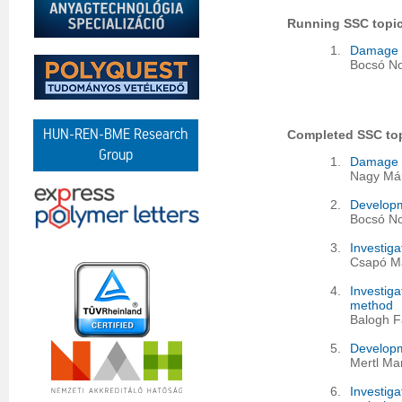
Running SSC topi
1.
Damage a
Bocsó N
HUN-REN-BME Research
Completed SSC to
Group
1.
Damage a
Nagy Már
2.
Developme
Bocsó No
3.
Investiga
Csapó Ma
4.
Investig
method
Balogh F
5.
Developme
Mertl Mar
6.
Investig