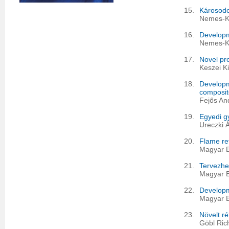
15.
Károsodot
Nemes-Ká
16.
Developm
Nemes-Ká
17.
Novel pro
Keszei Ki
18.
Developm
composi
Fejős An
19.
Egyedi g
Ureczki 
20.
Flame re
Magyar B
21.
Tervezhet
Magyar B
22.
Developm
Magyar B
23.
Növelt ré
Göbl Ric