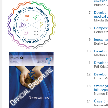
emission
Bulman V
7.
Develop
medical a
Mikula Br
8.
Composite
Fehér Sz
9.
Impact a
Borhy Le
10.
Developm
Marton G
11.
Developm
Pál Krist
12.
Developme
Urbán Má
13.
Személyr
fókuszpo
Nemes-Ká
14.
Újszerű f
Nemes-Ká