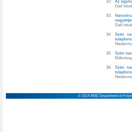
32.
Az egymá
Gali Ist
33.
Nanost
nagytelj
Gali Ist
34.
Szén nan
tulajdon
Niederma
35.
Szén nan
Döbrössy
36.
Szén nan
tulajdon
Niederma
© 2014 BME Department of Polym