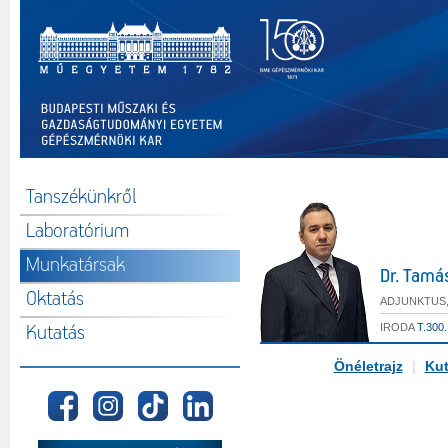
Tanszékünkről
Laboratórium
Munkatársak
Dr. Tamá
Oktatás
ADJUNKTUS,
IRODA
T.300.
Kutatás
Önéletrajz
|
Kut