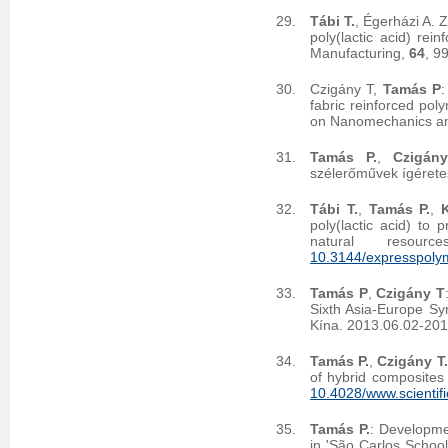
Tábi T.
, Égerházi A. Z
poly(lactic acid) rei
Manufacturing,
64
, 9
Czigány T,
Tamás P
:
fabric reinforced pol
on Nanomechanics an
Tamás P.
,
Czigán
szélerőművek ígéret
Tábi T.
,
Tamás P.
,
poly(lactic acid) to
natural resou
10.3144/expresspolym
Tamás P
,
Czigány T
Sixth Asia-Europe S
Kína. 2013.06.02-201
Tamás P.
,
Czigány T.
of hybrid composites
10.4028/www.scientif
Tamás P.
: Developmen
in 'São Carlos Schoo