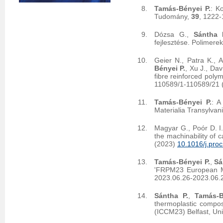
Tamás-Bényei P.
: K
Tudomány,
39
, 1222-
Dózsa G.,
Sántha 
fejlesztése. Polimere
Geier N., Patra K., 
Bényei P.
, Xu J., Dav
fibre reinforced pol
110589/1-110589/21 
Tamás-Bényei P.
: A
Materialia Transylvan
Magyar G., Poór D. I
the machinability of 
(2023)
10.1016/j.proc
Tamás-Bényei P.
,
Sá
'FRPM23 European Me
2023.06.26-2023.06.
Sántha P.
,
Tamás-
thermoplastic compos
(ICCM23) Belfast, Un