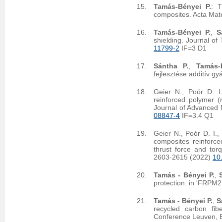
Tamás-Bényei P.
: T
composites. Acta Mate
Tamás-Bényei P.
,
S
shielding. Journal of
11799-2
IF=3 D1
Sántha P.
,
Tamás-
fejlesztése additív g
Geier N., Poór D. I
reinforced polymer (
Journal of Advanced 
08847-4
IF=3.4 Q1
Geier N., Poór D. I.,
composites reinforc
thrust force and tor
2603-2615 (2022)
10
Tamás - Bényei P.
,
protection. in 'FRPM
Tamás - Bényei P.
,
S
recycled carbon fib
Conference Leuven, B