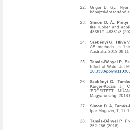
Griger B. Gy., Nyár
hőpajzsként történő 
Simon D. Á.
,
Pirityi
tire rubber and appl
48351/1-48351/8 (20
Szebényi G.
,
Hliva V
AE methods. in 'Int
Australia. 2019.08.11
Tamás-Bényei P.
, Bi
Effect of Water Jet M
10.3390/polym11030
Szebényi G.
,
Tamás
Karger-Kocsis J., 
'ERŐSÍTETT MŰANY
Magyarország. 2018.0
Simon D. Á
,
Tamás-B
Ipar Magazin,
7
, 17-1
Tamás-Bényei P.
: F
252-256 (2016)