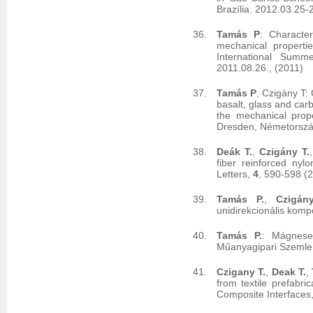
Brazília. 2012.03.25-
Tamás P
: Characte
mechanical propertie
International Summ
2011.08.26., (2011)
Tamás P
, Czigány T:
basalt, glass and car
the mechanical prop
Dresden, Németország
Deák T.
,
Czigány T.
fiber reinforced nyl
Letters,
4
, 590-598 (
Tamás P.
,
Czigán
unidirekcionális kom
Tamás P.
: Mágneses
Műanyagipari Szemle
Czigany T.
,
Deak T.
,
from textile prefabri
Composite Interfaces