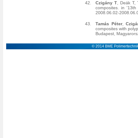
Czigány T
, Deák T,
composites. in '13t
2008.06.02-2008.06.0
Tamás Péter
,
Czigá
composites with poly
Budapest, Magyarorsz
© 2014 BME Polimertechnik