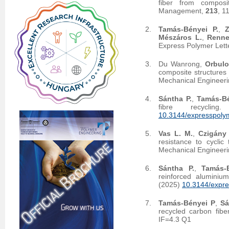
fiber from composi
Management,
213
, 1
Tamás-Bényei P.
,
Z
Mészáros L.
,
Renne
Express Polymer Lett
Du Wanrong,
Orbulo
composite structures 
Mechanical Engineer
Sántha P.
,
Tamás-Bé
fibre recycli
10.3144/expresspolym
Vas L. M.
,
Czigány 
resistance to cyclic
Mechanical Engineer
Sántha P.
,
Tamás-
reinforced aluminiu
(2025)
10.3144/expre
Tamás-Bényei P
,
Sá
recycled carbon fi
IF=4.3 Q1