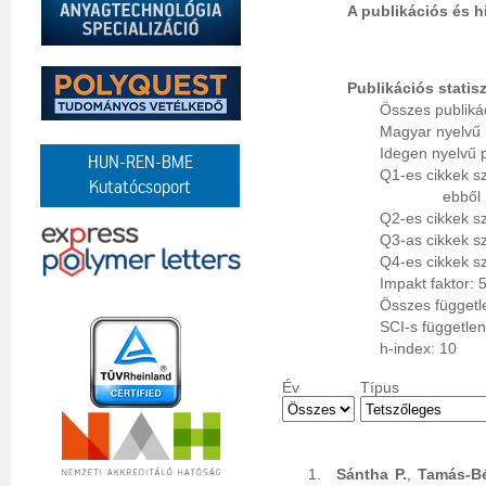
A publikációs és h
Publikációs statis
Összes publiká
Magyar nyelvű 
Idegen nyelvű 
HUN-REN-BME
Q1-es cikkek s
Kutatócsoport
ebből 
Q2-es cikkek s
Q3-as cikkek s
Q4-es cikkek s
Impakt faktor: 
Összes függetl
SCI-s függetle
h-index: 10
Év
Típus
Sántha P.
,
Tamás-Bé