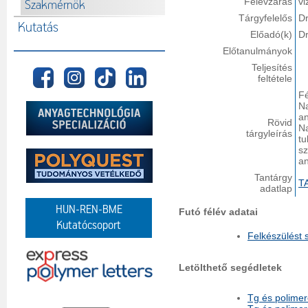
Félévzárás
vi
Szakmérnök
Tárgyfelelős
Dr
Kutatás
Előadó(k)
Dr
Előtanulmányok
Teljesítés
feltétele
Fé
Na
a
Rövid
N
tárgyleírás
tu
s
an
Tantárgy
T
adatlap
HUN-REN-BME
Futó félév adatai
Kutatócsoport
Felkészülést 
Letölthető segédletek
Tg és polime