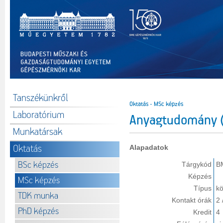
Tanszékünkről
Oktatás - MSc képzés
Laboratórium
Anyagtudomány
Munkatársak
Oktatás
Alapadatok
BSc képzés
Tárgykód
B
Képzés
MSc képzés
Típus
kö
TDK munka
Kontakt órák
2 
PhD képzés
Kredit
4