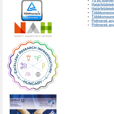
Tg és polimer
Határfelületek
Határfelülete
Többkomponen
Többkomponen
Polimerek an
Polimerek an