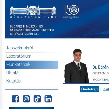
Tanszékünkről
Laboratórium
Munkatársak
Dr. Bárá
Oktatás
EGYETEMI 
IRODA
T.304.
Kutatás
Önéletrajz
|
Kut