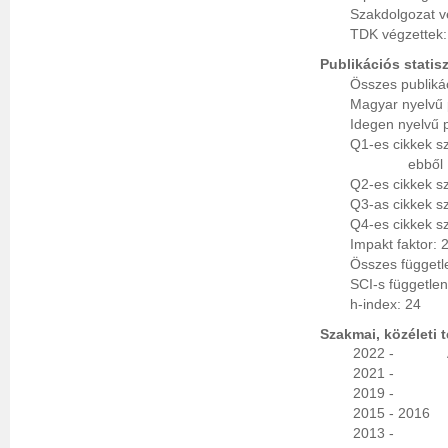
Szakdolgozat v
TDK végzettek:
Publikációs statisz
Összes publiká
Magyar nyelvű 
Idegen nyelvű 
Q1-es cikkek s
ebből 
Q2-es cikkek s
Q3-as cikkek s
Q4-es cikkek s
Impakt faktor: 
Összes függetl
SCI-s függetle
h-index: 24
Szakmai, közéleti 
2022 -
2021 -
2019 -
2015 - 2016
2013 -