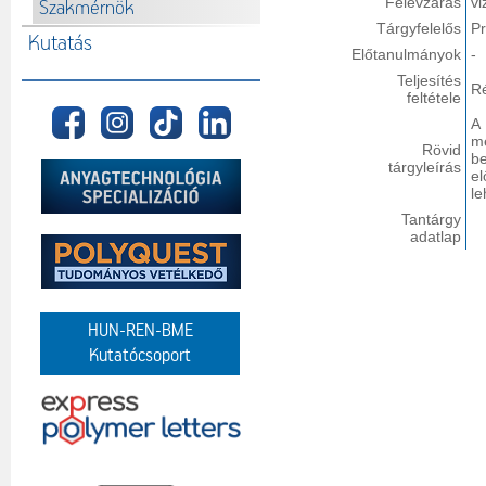
Félévzárás
vi
Szakmérnök
Tárgyfelelős
Pr
Kutatás
Előtanulmányok
-
Teljesítés
Ré
feltétele
A
me
Rövid
b
tárgyleírás
el
le
Tantárgy
adatlap
HUN-REN-BME
Kutatócsoport