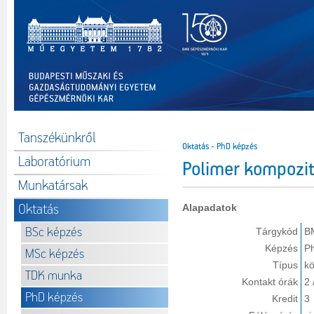
Tanszékünkről
Oktatás - PhD képzés
Laboratórium
Polimer kompozit
Munkatársak
Oktatás
Alapadatok
BSc képzés
Tárgykód
B
Képzés
P
MSc képzés
Típus
kö
TDK munka
Kontakt órák
2 
PhD képzés
Kredit
3