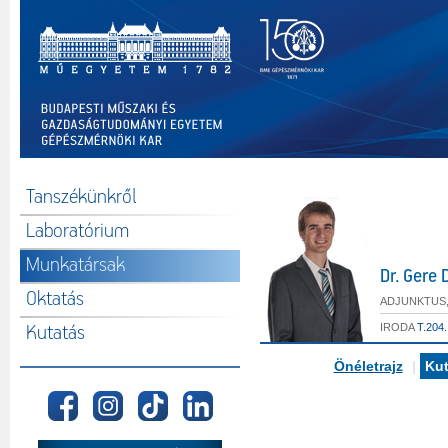
Tanszékünkről
Laboratórium
Munkatársak
Dr. Gere 
Oktatás
ADJUNKTUS
IRODA
T.204.
Kutatás
Önéletrajz
|
Kut