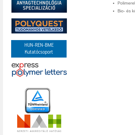
Polimere
Bio- és 
HUN-REN-BME
Kutatócsoport