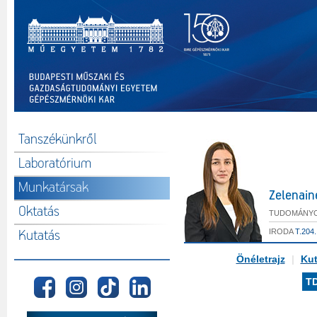
Tanszékünkről
Laboratórium
Munkatársak
Zelenain
Oktatás
TUDOMÁNYO
IRODA
T.204.
Kutatás
Önéletrajz
|
Kut
T