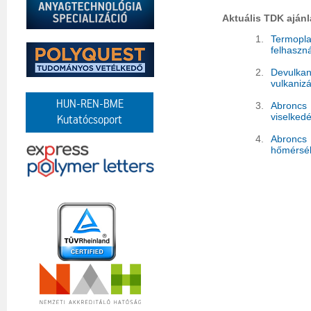
Aktuális TDK ajánl
1.
Termopl
felhaszn
2.
Devulka
vulkaniz
HUN-REN-BME
3.
Abroncs 
viselked
Kutatócsoport
4.
Abroncs 
hőmérsék