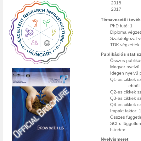
2018
2017
Témavezetői tevé
PhD futó: 1
Diploma végzet
Szakdolgozat v
TDK végzettek:
Publikációs statisz
Összes publiká
Magyar nyelvű 
Idegen nyelvű 
Q1-es cikkek s
ebből 
Q2-es cikkek s
Q3-as cikkek s
Q4-es cikkek s
Impakt faktor: 
Összes függetl
SCI-s függetle
h-index:
Nyelvismeret