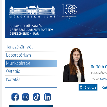
Tanszékünkről
Laboratórium
Munkatársak
Dr. Tóth
Oktatás
TUDOMÁNYO
Kutatás
IRODA
T.204.
Önéletrajz
|
Kut