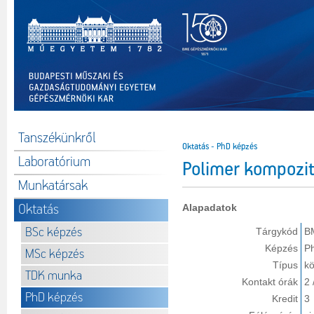
Tanszékünkről
Oktatás - PhD képzés
Laboratórium
Polimer kompozi
Munkatársak
Oktatás
Alapadatok
BSc képzés
Tárgykód
B
Képzés
P
MSc képzés
Típus
kö
TDK munka
Kontakt órák
2 
PhD képzés
Kredit
3