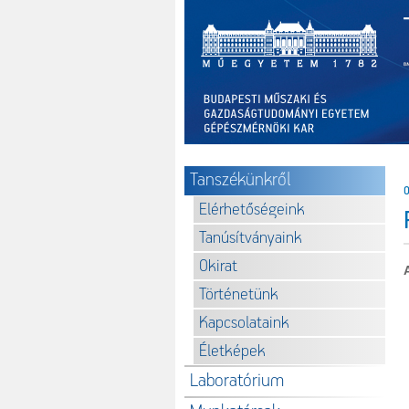
Tanszékünkről
O
Elérhetőségeink
Tanúsítványaink
Okirat
Történetünk
Kapcsolataink
Életképek
Laboratórium