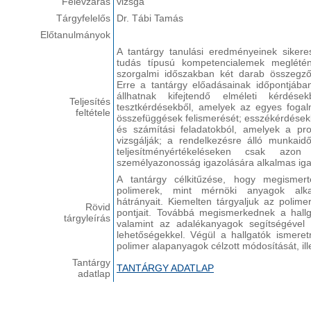
Félévzárás
vizsga
Tárgyfelelős
Dr. Tábi Tamás
Előtanulmányok
A tantárgy tanulási eredményeinek sikere
tudás típusú kompetencialemek meglétén
szorgalmi időszakban két darab összegző 
Erre a tantárgy előadásainak időpontjában
állhatnak kifejtendő elméleti kérdése
Teljesítés
tesztkérdésekből, amelyek az egyes fogal
feltétele
összefüggések felismerését; esszékérdésekb
és számítási feladatokból, amelyek a pr
vizsgálják; a rendelkezésre álló munkaid
teljesítményértékeléseken csak azon
személyazonosság igazolására alkalmas iga
A tantárgy célkitűzése, hogy megismer
polimerek, mint mérnöki anyagok alkal
hátrányait. Kiemelten tárgyaljuk az polim
Rövid
pontjait. Továbbá megismerkednek a hallg
tárgyleírás
valamint az adalékanyagok segítségével e
lehetőségekkel. Végül a hallgatók ismere
polimer alapanyagok célzott módosítását, ille
Tantárgy
TANTÁRGY ADATLAP
adatlap