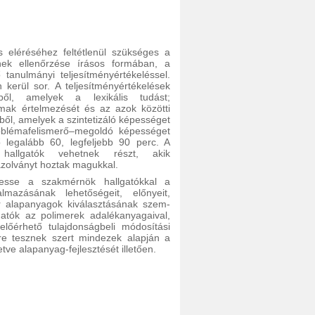
s eléréséhez feltétlenül szükséges a
ek ellenőrzése írásos formában, a
tanulmányi teljesítményértékeléssel.
 kerül sor. A teljesítményértékelések
kből, amelyek a lexikális tudást;
mak értelmezését és az azok közötti
ől, amelyek a szintetizáló képességet
oblémafelismerő–megoldó képességet
ő legalább 60, legfeljebb 90 perc. A
 hallgatók vehetnek részt, akik
zolványt hoztak magukkal.
tesse a szakmérnök hallgatókkal a
mazásának lehetőségeit, előnyeit,
er alapanyagok kiválasztásának szem-
atók az polimerek adalékanyagaival,
lőérhető tulajdonságbeli módosítási
tre tesznek szert mindezek alapján a
tve alapanyag-fejlesztését illetően.