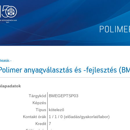
ktatás -
Polimer anyagválasztás és -fejlesztés (
Alapadatok
Tárgykód
BMEGEPTSP03
Képzés
Típus
kötelező
Kontakt órák
1 / 1 / 0 (előadás/gyakorlat/labor)
Kredit
7