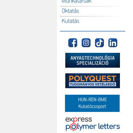
Munkatársak
Oktatás
Kutatás
HUN-REN-BME
Kutatócsoport