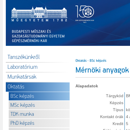
Tanszékünkről
Oktatás - BSc képzés
Laboratórium
Mérnöki anyagok
Munkatársak
Oktatás
Alapadatok
BSc képzés
Tárgykód
B
Képzés
MSc képzés
Típus
kö
TDK munka
Kontakt órák
4 
PhD képzés
Kredit
5