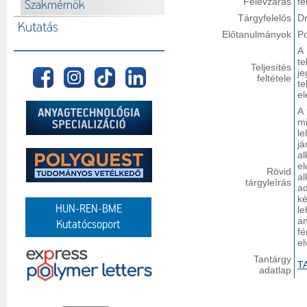
Félévzárás
fé
Szakmérnök
Tárgyfelelős
Dr
Kutatás
Előtanulmányok
P
A
te
Teljesítés
j
feltétele
te
el
A 
m
le
já
a
el
Rövid
a
tárgyleírás
ad
k
HUN-REN-BME
le
an
Kutatócsoport
fé
el
Tantárgy
T
adatlap