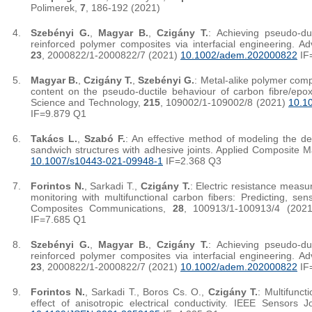
Polimerek,
7
, 186-192 (2021)
Szebényi G.
,
Magyar B.
,
Czigány T.
: Achieving pseudo-du
reinforced polymer composites via interfacial engineering. A
23
, 2000822/1-2000822/7 (2021)
10.1002/adem.202000822
IF
Magyar B.
,
Czigány T.
,
Szebényi G.
: Metal-alike polymer compo
content on the pseudo-ductile behaviour of carbon fibre/epo
Science and Technology,
215
, 109002/1-109002/8 (2021)
10.1
IF=9.879 Q1
Takács L.
,
Szabó F.
: An effective method of modeling the d
sandwich structures with adhesive joints. Applied Composite M
10.1007/s10443-021-09948-1
IF=2.368 Q3
Forintos N.
, Sarkadi T.,
Czigány T.
: Electric resistance meas
monitoring with multifunctional carbon fibers: Predicting, se
Composites Communications,
28
, 100913/1-100913/4 (202
IF=7.685 Q1
Szebényi G.
,
Magyar B.
,
Czigány T.
: Achieving pseudo-du
reinforced polymer composites via interfacial engineering. A
23
, 2000822/1-2000822/7 (2021)
10.1002/adem.202000822
IF
Forintos N.
, Sarkadi T., Boros Cs. O.,
Czigány T.
: Multifunct
effect of anisotropic electrical conductivity. IEEE Sensors 