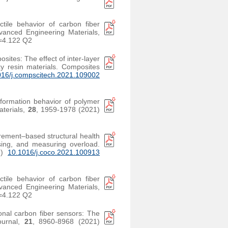
ctile behavior of carbon fiber
dvanced Engineering Materials,
=4.122 Q2
sites: The effect of inter-layer
xy resin materials. Composites
016/j.compscitech.2021.109002
eformation behavior of polymer
aterials,
28
, 1959-1978 (2021)
urement–based structural health
nsing, and measuring overload.
1)
10.1016/j.coco.2021.100913
ctile behavior of carbon fiber
dvanced Engineering Materials,
=4.122 Q2
ional carbon fiber sensors: The
Journal,
21
, 8960-8968 (2021)