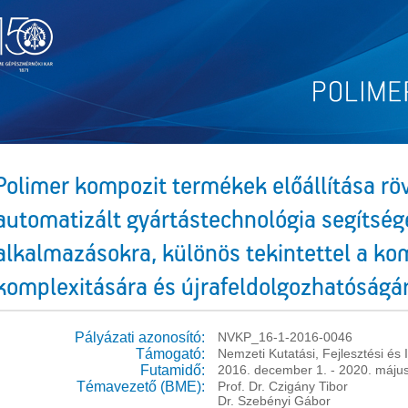
Polimer kompozit termékek előállítása röv
automatizált gyártástechnológia segítség
alkalmazásokra, különös tekintettel a k
komplexitására és újrafeldolgozhatóságá
Pályázati azonosító:
NVKP_16-1-2016-0046
Támogató:
Nemzeti Kutatási, Fejlesztési és
Futamidő:
2016. december 1. - 2020. május
Témavezető (BME):
Prof. Dr. Czigány Tibor
Dr. Szebényi Gábor