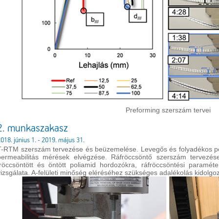
Preforming szerszám tervei
2. munkaszakasz
018. június 1. - 2019. május 31.
T-RTM szerszám tervezése és beüzemelése. Levegős és folyadékos per
permeabilitás mérések elvégzése. Ráfröccsöntő szerszám tervezése,
fröccsöntött és öntött poliamid hordozókra, ráfröccsöntési paramét
vizsgálata. A-felületi minőség eléréséhez szükséges adalékolás kidolgo