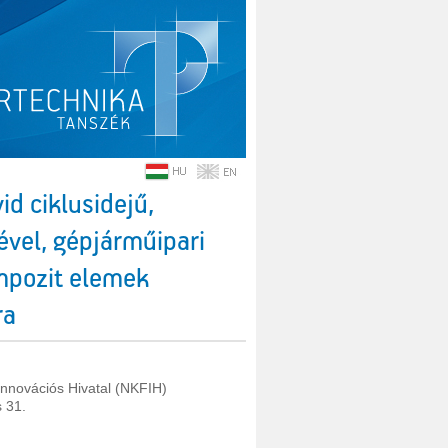
id ciklusidejű,
ével, gépjárműipari
ompozit elemek
ra
 Innovációs Hivatal (NKFIH)
 31.