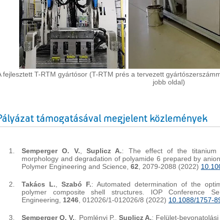
A fejlesztett T-RTM gyártósor (T-RTM prés a tervezett gyártószerszámm
jobb oldal)
Pályázat támogatásával megjelent közlemények
Semperger O. V.
,
Suplicz A.
: The effect of the titanium
morphology and degradation of polyamide 6 prepared by anioni
Polymer Engineering and Science,
62
, 2079-2088 (2022)
10.10
Takács L.
,
Szabó F.
: Automated determination of the optim
polymer composite shell structures. IOP Conference Se
Engineering,
1246
, 012026/1-012026/8 (2022)
10.1088/1757-8
Semperger O. V.
, Pomlényi P.,
Suplicz A.
: Felület-bevonatolás