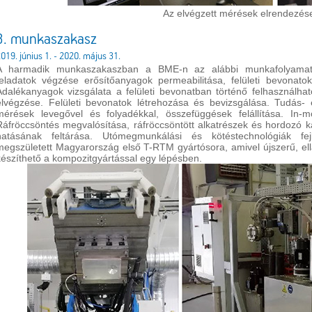
Az elvégzett mérések elrendezése
3. munkaszakasz
019. június 1. - 2020. május 31.
A harmadik munkaszakaszban a BME-n az alábbi munkafolyamatok
feladatok végzése erősítőanyagok permeabilitása, felületi bevonatok
Adalékanyagok vizsgálata a felületi bevonatban történő felhasználhat
elvégzése. Felületi bevonatok létrehozása és bevizsgálása. Tudás- é
mérések levegővel és folyadékkal, összefüggések felállítása. In-mo
Ráfröccsöntés megvalósítása, ráfröccsöntött alkatrészek és hordozó 
hatásának feltárása. Utómegmunkálási és kötéstechnológiák fe
megszületett Magyarország első T-RTM gyártósora, amivel újszerű, ell
készíthető a kompozitgyártással egy lépésben.