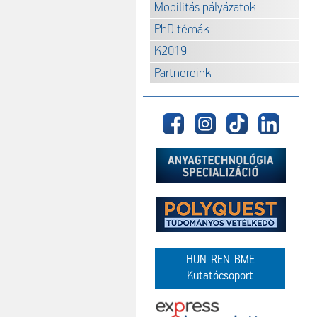
Mobilitás pályázatok
PhD témák
K2019
Partnereink
HUN-REN-BME
Kutatócsoport