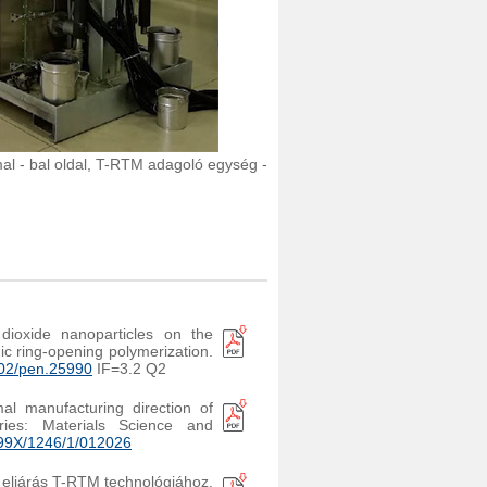
al - bal oldal, T-RTM adagoló egység -
 dioxide nanoparticles on the
c ring-opening polymerization.
02/pen.25990
IF=3.2 Q2
al manufacturing direction of
ries: Materials Science and
99X/1246/1/012026
i eljárás T-RTM technológiához.