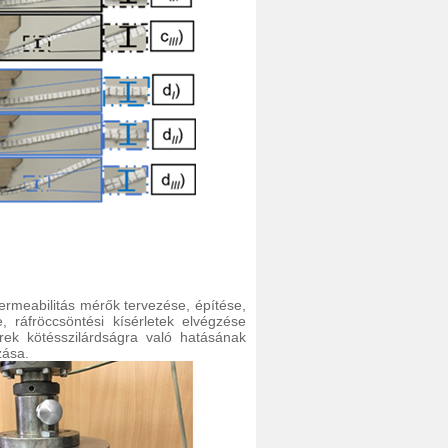
meabilitás mérők tervezése, építése,
 ráfröccsöntési kísérletek elvégzése
erek kötésszilárdságra való hatásának
zása.