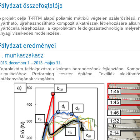
Pályázat összefoglalója
A projekt célja T-RTM alapú poliamid mátrixú végtelen szálerősítésű, n
gyártható, újrahasznosítható kompozit alkatrészek létrehozására alkal
gyártócella létrehozása, a kaprolaktám feldolgozástechnológia mélyr
anyagi viselkedés modellezése.
Pályázat eredményei
1. munkaszakasz
016. december 1. - 2018. május 31.
Kaprolaktám feldolgozásra alkalmas berendezések fejlesztése. Kom
szimulációhoz. Preforming teszter építése. Textíliák alakíth
hatékonyságának vizsgálata.