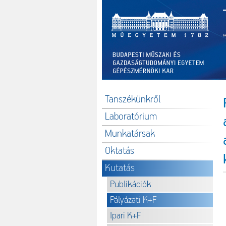
Tanszékünkről
Laboratórium
Munkatársak
Oktatás
Kutatás
Publikációk
Pályázati K+F
Ipari K+F