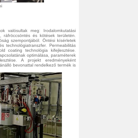
i
 valósultak meg: Irodalomkutatási
, ráfröccsöntés és kötések területén.
óság szempontjából. Öntési kísérletek
s technológiatranszfer. Permeabilitás
ld coating technológia kifejlesztése.
kapcsolatának optimálása, paraméterek
jlesztése. A projekt eredményeként
ánálló bevonattal rendelkező termék is