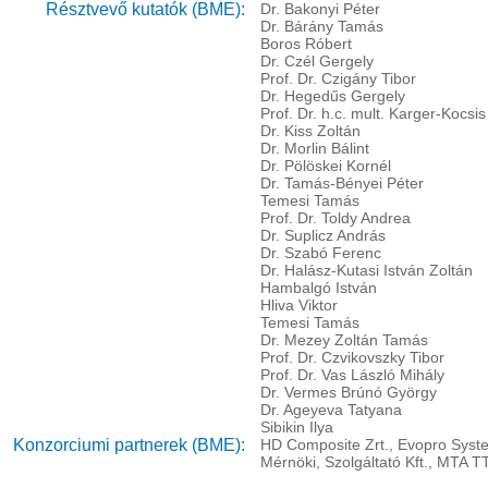
Résztvevő kutatók (BME):
Dr. Bakonyi Péter
Dr. Bárány Tamás
Boros Róbert
Dr. Czél Gergely
Prof. Dr. Czigány Tibor
Dr. Hegedűs Gergely
Prof. Dr. h.c. mult. Karger-Kocsis
Dr. Kiss Zoltán
Dr. Morlin Bálint
Dr. Pölöskei Kornél
Dr. Tamás-Bényei Péter
Temesi Tamás
Prof. Dr. Toldy Andrea
Dr. Suplicz András
Dr. Szabó Ferenc
Dr. Halász-Kutasi István Zoltán
Hambalgó István
Hliva Viktor
Temesi Tamás
Dr. Mezey Zoltán Tamás
Prof. Dr. Czvikovszky Tibor
Prof. Dr. Vas László Mihály
Dr. Vermes Brúnó György
Dr. Ageyeva Tatyana
Sibikin Ilya
Konzorciumi partnerek (BME):
HD Composite Zrt., Evopro Syste
Mérnöki, Szolgáltató Kft., MTA T