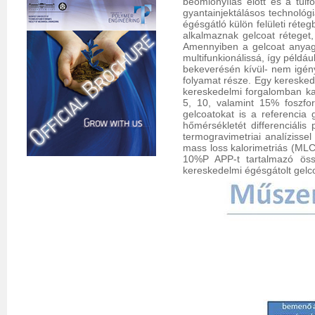
beömlőnyílás előtt és a túl
gyantainjektálásos technológ
égésgátló külön felületi réte
alkalmaznak gelcoat réteget, 
Amennyiben a gelcoat anyagá
multifunkionálissá, így példá
bekeverésén kívül- nem igényel
folyamat része. Egy keresked
kereskedelmi forgalomban kap
5, 10, valamint 15% foszfor
gelcoatokat is a referencia 
hőmérsékletét differenciális
termogravimetriai analíziss
mass loss kalorimetriás (MLC)
10%P APP-t tartalmazó össz
kereskedelmi égésgátolt gelc