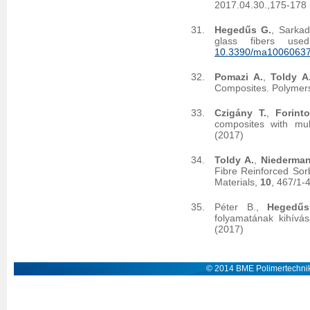
2017.04.30.,175-178 
Hegedűs G.
, Sarkad
glass fibers use
10.3390/ma1006063
Pomazi A.
,
Toldy A
Composites. Polymer
Czigány T.
,
Forint
composites with mult
(2017)
Toldy A.
,
Niederman
Fibre Reinforced Sor
Materials,
10
, 467/1-
Péter B.,
Hegedűs
folyamatának kihívás
(2017)
© 2014 BME Polimertechnik