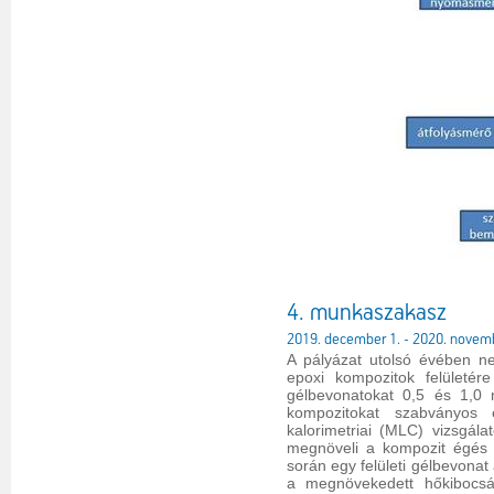
4. munkaszakasz
2019. december 1. - 2020. novem
A pályázat utolsó évében ned
epoxi kompozitok felületére
gélbevonatokat 0,5 és 1,0 m
kompozitokat szabványos é
kalorimetriai (MLC) vizsgá
megnöveli a kompozit égés k
során egy felületi gélbevonat
a megnövekedett hőkibocsát