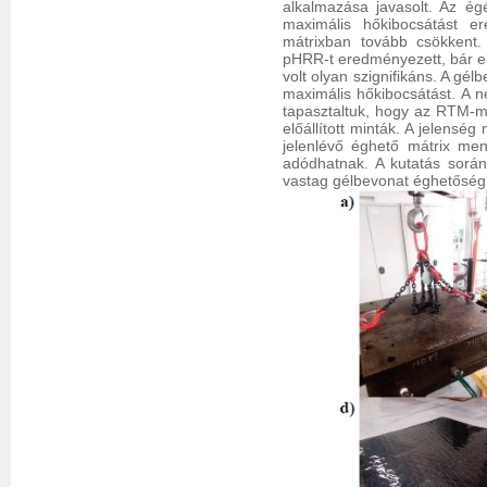
alkalmazása javasolt. Az é
maximális hőkibocsátást e
mátrixban tovább csökkent.
pHRR-t eredményezett, bár e
volt olyan szignifikáns. A gé
maximális hőkibocsátást. A 
tapasztaltuk, hogy az RTM-me
előállított minták. A jelensé
jelenlévő éghető mátrix me
adódhatnak. A kutatás során
vastag gélbevonat éghetőség 