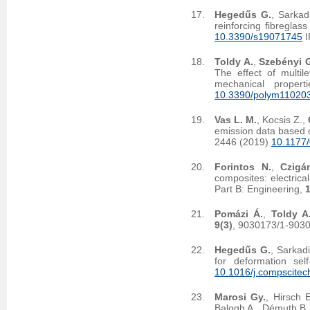
Hegedűs G.
, Sarkad
reinforcing fibreglas
10.3390/s19071745
I
Toldy A.
,
Szebényi 
The effect of multil
mechanical proper
10.3390/polym11020
Vas L. M.
, Kocsis Z.,
emission data based on
2446 (2019)
10.1177
Forintos N.
,
Czigá
composites: electrica
Part B: Engineering,
Pomázi Á.
,
Toldy A
9(3)
, 9030173/1-903
Hegedűs G.
, Sarkad
for deformation se
10.1016/j.compscitec
Marosi Gy.
, Hirsch 
Balogh A., Démuth B.