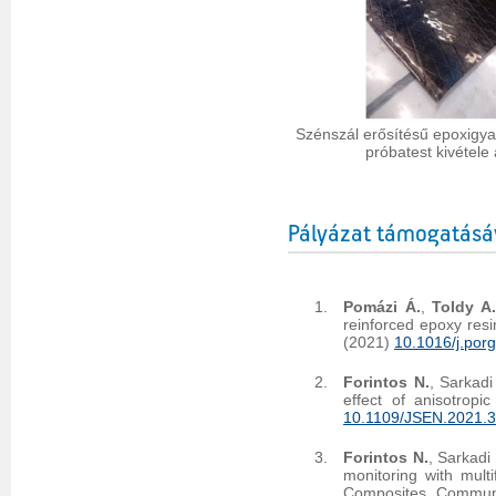
Szénszál erősítésű epoxigya
próbatest kivétele 
Pályázat támogatásá
Pomázi Á.
,
Toldy A
reinforced epoxy res
(2021)
10.1016/j.por
Forintos N.
, Sarkadi
effect of anisotropi
10.1109/JSEN.2021.
Forintos N.
, Sarkadi
monitoring with mult
Composites Commun