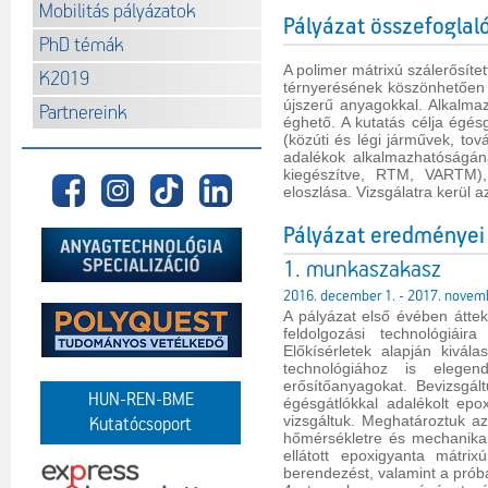
Mobilitás pályázatok
Pályázat összefoglal
PhD témák
A polimer mátrixú szálerősíte
K2019
térnyerésének köszönhetően 
újszerű anyagokkal. Alkalma
Partnereink
éghető. A kutatás célja égés
(közúti és légi járművek, tov
adalékok alkalmazhatóságána
kiegészítve, RTM, VARTM),
eloszlása. Vizsgálatra kerül 
Pályázat eredményei
1. munkaszakasz
2016. december 1. - 2017. novem
A pályázat első évében áttek
feldolgozási technológiáir
Előkísérletek alapján kivála
technológiához is elegen
erősítőanyagokat. Bevizsgál
HUN-REN-BME
égésgátlókkal adalékolt epox
vizsgáltuk. Meghatároztuk a
Kutatócsoport
hőmérsékletre és mechanikai
ellátott epoxigyanta mátri
berendezést, valamint a prób