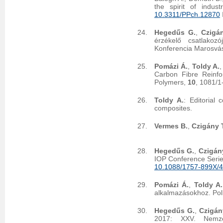
the spirit of indus
10.3311/PPch.12870
Hegedűs G.
,
Czigán
érzékelő csatlakoz
Konferencia Marosvás
Pomázi Á.
,
Toldy A.
Carbon Fibre Reinf
Polymers,
10
, 1081/
Toldy A.
: Editorial
composites.
Vermes B.
,
Czigány T
Hegedűs G.
,
Czigány
IOP Conference Serie
10.1088/1757-899X/
Pomázi Á.
,
Toldy A.
alkalmazásokhoz. Po
Hegedűs G.
,
Czigán
2017: XXV. Nemzet