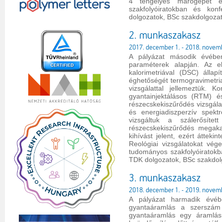
4 tengelyes marógépet é
szakfolyóiratokban és kon
dolgozatok, BSc szakdolgozat
2. munkaszakasz
2017. december 1. - 2018. novem
A pályázat második évében 
paraméterek alapján. Az el
kalorimetriával (DSC) állap
éghetőségét termogravimetriai
vizsgálattal jellemeztük. K
gyantainjektálásos (RTM) é
részecskekiszűrődés vizsgál
és energiadiszperzív spekt
vizsgáltuk a szálerősíte
részecskekiszűrődés megaka
kihívást jelent, ezért átteki
Reológiai vizsgálatokat vég
tudományos szakfolyóiratokb
TDK dolgozatok, BSc szakdolg
3. munkaszakasz
2018. december 1. - 2019. novem
A pályázat harmadik évéb
gyantaáramlás a szerszám 
gyantaáramlás egy áramlás