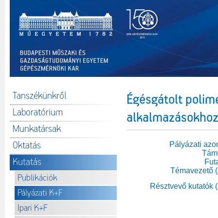
Tanszékünkről
Égésgátolt polim
Laboratórium
alkalmazásokho
Munkatársak
Oktatás
Pályázati azo
Tám
Kutatás
Fut
Témavezető 
Publikációk
Résztvevő kutatók 
Pályázati K+F
Ipari K+F