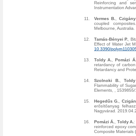
Reinforcing and sen
Instrumentation Adva
Vermes B.
,
Czigány
coupled composites
Melbourne, Australia
Tamás-Bényei P.
, Bi
Effect of Water Jet M
10.3390/polym11030
Toldy A.
,
Pomázi Á
retardancy of carbon
Retardancy and Prote
Szolnoki B.
,
Toldy
Flammability of Suga
Elements,
, 1539855
Hegedűs G.
,
Czigán
erősítőanyag felhas
Nagyvárad. 2019.04.
Pomázi Á.
,
Toldy A.
:
reinforced epoxy comp
Composite Materials 