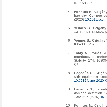
IF=7.685 Q1
Forintos N.
,
Czigány
humidity. Composite
(2020)
10.1016/j.com
Vermes B.
,
Czigány
13
, 1383/1-1383/26 
Vermes B.
,
Czigány 
895-899 (2020)
Toldy A.
,
Pomázi Á
retardancy of carbo
Stability,
174
, 10909
Q1
Hegedűs G.
,
Czigán
with equipment used
10.33924/amt-2020-0
Hegedűs G.
, Sarkadi
damage detection. C
105804/7 (2020)
10.1
Forintos N.
,
Czigány