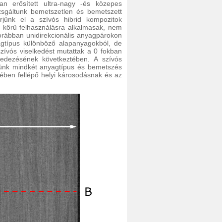
an erősített ultra-nagy -és közepes
izsgáltunk bemetszetlen és bemetszett
rjünk el a szívós hibrid kompozitok
s körű felhasználásra alkalmasak, nem
orábban unidirekcionális anyagpárokon
yagtípus különböző alapanyagokból, de
szívós viselkedést mutattak a 0 fokban
öredezésének következtében. A szívós
nünk mindkét anyagtípus és bemetszés
ében fellépő helyi károsodásnak és az