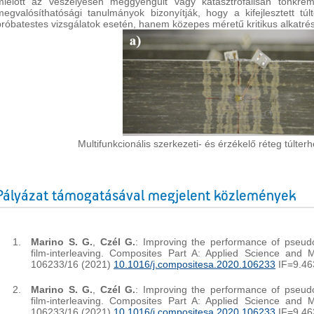
mielőtt az veszélyesen meggyengült vagy katasztrofálisan tönkrem
megvalósíthatósági tanulmányok bizonyítják, hogy a kifejlesztett tú
próbatestes vizsgálatok esetén, hanem közepes méretű kritikus alkatré
Multifunkcionális szerkezeti- és érzékelő réteg túlter
Pályázat támogatásával megjelent közlemények
Marino S. G.
,
Czél G.
: Improving the performance of pseudo
film-interleaving. Composites Part A: Applied Science and 
106233/16 (2021)
10.1016/j.compositesa.2020.106233
IF=9.46
Marino S. G.
,
Czél G.
: Improving the performance of pseudo
film-interleaving. Composites Part A: Applied Science and 
106233/16 (2021)
10.1016/j.compositesa.2020.106233
IF=9.46