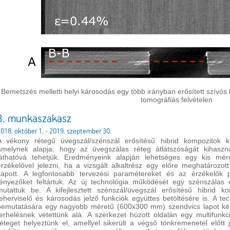
Bemetszés melletti helyi károsodás egy több irányban erősített szívós
tomográfiás felvételen
3. munkaszakasz
018. október 1. - 2019. szeptember 30.
A vékony rétegű üvegszál/szénszál erősítésű hibrid kompozitok ká
amelynek alapja, hogy az üvegszálas réteg átlátszóságát kihaszn
láthatóvá tehetjük. Eredményeink alapján lehetséges egy kis mér
érzékelővel jelezni, ha a vizsgált alkaltrész egy előre meghatározot
kapott. A legfontosabb tervezési paramétereket és az érzékelők p
tényezőket feltártuk. Az új technológia működését egy szénszálas
mutattuk be. A kifejlesztett szénszál/üvegszál erősítésű hibrid 
teherviselő és károsodás jelző funkciók együttes betöltésére is. A te
bemutatására egy nagyobb méretű (600x300 mm) szendvics lapot kész
terhelésnek vetettünk alá. A szerkezet húzott oldalán egy multifunkc
réteget helyeztünk el, amellyel sikerült a végső tönkremenetel előtt