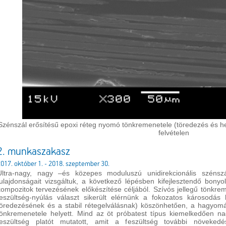
Szénszál erősítésű epoxi réteg nyomó tönkremenetele (töredezés és he
felvételen
2. munkaszakasz
017. október 1. - 2018. szeptember 30.
Ultra-nagy, nagy –és közepes moduluszú unidirekcionális szénsz
tulajdonságait vizsgáltuk, a következő lépésben kifejlesztendő bonyol
kompozitok tervezésének előkészítése céljából. Szívós jellegű tönkremen
feszültség-nyúlás választ sikerült elérnünk a fokozatos károsodá
töredezésének és a stabil rétegelválásnak) köszönhetően, a hagyomán
tönkremenetele helyett. Mind az öt próbatest típus kiemelkedően n
feszültség platót mutatott, amit a feszültség további növekedé