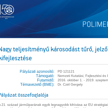
Nagy teljesítményű károsodást tűrő, jelz
kifejlesztése
Pályázati azonosító:
PD 121121
Támogató:
Nemzeti Kutatási, Fejlesztési és
Futamidő:
2016. október 1. - 2019. szepte
Témavezető (BME):
Dr. Czél Gergely
Pályázat összefoglalója
A 21. század járműiparának egyik legnagyobb kihívása az EU stratégia