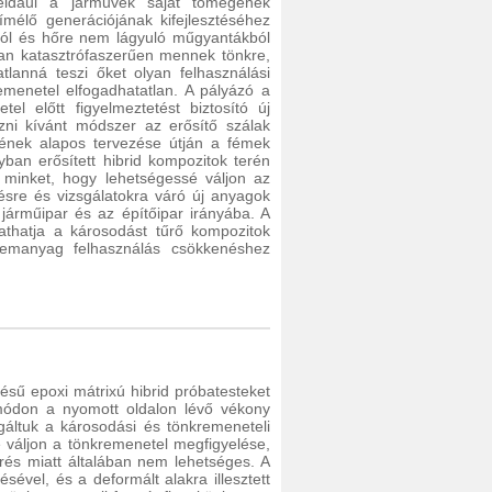
éldául a járművek saját tömegének
mélő generációjának kifejlesztéséhez
ból és hőre nem lágyuló műgyantákból
ban katasztrófaszerűen mennek tönkre,
tlanná teszi őket olyan felhasználási
remenetel elfogadhatatlan. A pályázó a
l előtt figyelmeztetést biztosító új
azni kívánt módszer az erősítő szálak
tésének alapos tervezése útján a fémek
ban erősített hibrid kompozitok terén
 minket, hogy lehetségessé váljon az
tésre és vizsgálatokra váró új anyagok
 járműipar és az építőipar irányába. A
tathatja a károsodást tűrő kompozitok
emanyag felhasználás csökkenéshez
sű epoxi mátrixú hibrid próbatesteket
 módon a nyomott oldalon lévő vékony
gáltuk a károsodási és tönkremeneteli
é váljon a tönkremenetel megfigyelése,
rés miatt általában nem lehetséges. A
sével, és a deformált alakra illesztett