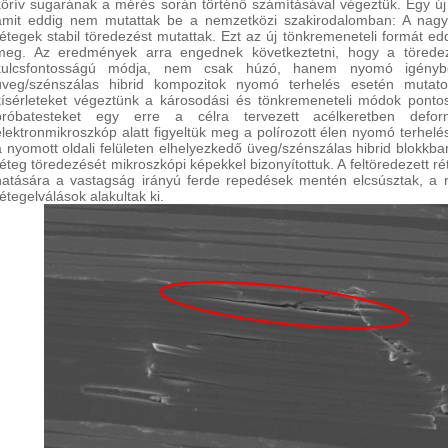
körív sugarának a mérés során történő számításával végeztük. Egy új 
amit eddig nem mutattak be a nemzetközi szakirodalomban: A nagy
rétegek stabil töredezést mutattak. Ezt az új tönkremeneteli formát ed
meg. Az eredmények arra engednek következtetni, hogy a töredez
kulcsfontosságú módja, nem csak húzó, hanem nyomó igénybev
üveg/szénszálas hibrid kompozitok nyomó terhelés esetén mutatot
kísérleteket végeztünk a károsodási és tönkremeneteli módok pontos 
próbatesteket egy erre a célra tervezett acélkeretben deform
elektronmikroszkóp alatt figyeltük meg a polírozott élen nyomó terhelé
a nyomott oldali felületen elhelyezkedő üveg/szénszálas hibrid blokkb
réteg töredezését mikroszkópi képekkel bizonyítottuk. A feltöredezett 
hatására a vastagság irányú ferde repedések mentén elcsúsztak, a 
rétegelválások alakultak ki.