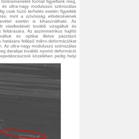
tönkremeneteli formát figyeltünk meg,
 és ultra-nagy moduluszú szénszálas
dig csak húzó terhelés esetén figyelték
és, mint a szívósság előidézésének
étel esetén is kihasználható. Az
t viselkedését tovább vizsgáltuk és
feltárására. Az aszimmetrikus hajlító
áltuk és optikai illetve pásztázó
s hatására fellépő mikro-deformációkat
an. Az ultra-nagy moduluszú szénszálas
réteg darabjai további nyomó deformáció
repedéscsúcsok közelében pedig helyi