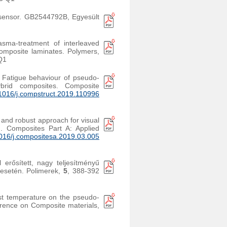
d sensor. GB2544792B, Egyesült
lasma-treatment of interleaved
 composite laminates. Polymers,
Q1
Fatigue behaviour of pseudo-
hybrid composites. Composite
1016/j.compstruct.2019.110996
e and robust approach for visual
 . Composites Part A: Applied
016/j.compositesa.2019.03.005
 erősített, nagy teljesítményű
 esetén. Polimerek,
5
, 388-392
st temperature on the pseudo-
ference on Composite materials,