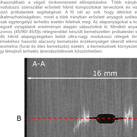
kihasználható a végső tönkremenetel előrejelzésére. Több irányb
moduluszú szénszállal erősített hibrid kompozitokat terveztünk és v
húzó próbatestek segítségével. A fő cél az volt, hogy áttörést é
alkalmazhatóságában, mivel a több irányban erősített anyagok széle
csak egytengelyű terhelés esetén felelnek meg. Az alapanyagokat a k
végzett vizsgálatok eredményei alapján választottuk ki. Mindkét an
azonos [45/90/-45/0]s rétegrenddel készült bemetszetlen próbatestei 
álló hibrid alapegységeken belüli ultra-nagy moduluszú rétegek t
fémekéhez hasonló alacsony bemetszés érzékenységet sikerült elér
geometria (furat és éles bemetszés) esetén, a bemetszések környezet
így létrejövő terhelés átrendeződésnek köszönhetően.