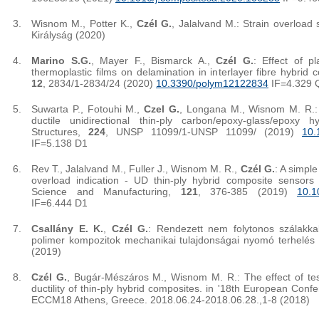
Wisnom M., Potter K.,
Czél G.
, Jalalvand M.: Strain overloa
Királyság (2020)
Marino S.G.
, Mayer F., Bismarck A.,
Czél G.
: Effect of p
thermoplastic films on delamination in interlayer fibre hybrid
12
, 2834/1-2834/24 (2020)
10.3390/polym12122834
IF=4.329 
Suwarta P., Fotouhi M.,
Czel G.
, Longana M., Wisnom M. R.: 
ductile unidirectional thin-ply carbon/epoxy-glass/epoxy 
Structures,
224
, UNSP 11099/1-UNSP 11099/ (2019)
10.
IF=5.138 D1
Rev T., Jalalvand M., Fuller J., Wisnom M. R.,
Czél G.
: A simpl
overload indication - UD thin-ply hybrid composite sensors
Science and Manufacturing,
121
, 376-385 (2019)
10.1
IF=6.444 D1
Csallány E. K.
,
Czél G.
: Rendezett nem folytonos szálakkal
polimer kompozitok mechanikai tulajdonságai nyomó terhelés
(2019)
Czél G.
, Bugár-Mészáros M., Wisnom M. R.: The effect of te
ductility of thin-ply hybrid composites. in '18th European Con
ECCM18 Athens, Greece. 2018.06.24-2018.06.28.,1-8 (2018)