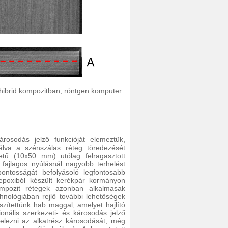
 hibrid kompozitban, röntgen komputer
rosodás jelző funkcióját elemeztük,
álva a szénszálas réteg töredezését
etű (10x50 mm) utólag felragasztott
t fajlagos nyúlásnál nagyobb terhelést
ontosságát befolyásoló legfontosabb
 epoxiból készült kerékpár kormányon
kompozit rétegek azonban alkalmasak
chnológiában rejlő további lehetőségek
ítettünk hab maggal, amelyet hajlító
ionális szerkezeti- és károsodás jelző
 jelezni az alkatrész károsodását, még