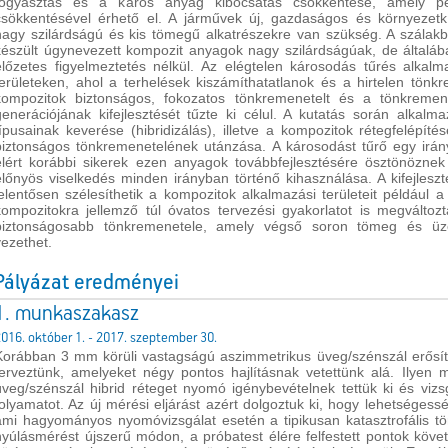
fogyasztás és a káros anyag kibocsátás csökkentése, amely p
csökkentésével érhető el. A járművek új, gazdaságos és környezetkí
nagy szilárdságú és kis tömegű alkatrészekre van szükség. A szálak
készült úgynevezett kompozit anyagok nagy szilárdságúak, de általá
előzetes figyelmeztetés nélkül. Az elégtelen károsodás tűrés alkalma
területeken, ahol a terhelések kiszámíthatatlanok és a hirtelen tönk
kompozitok biztonságos, fokozatos tönkremenetelt és a tönkremenete
generációjának kifejlesztését tűzte ki célul. A kutatás során alkalm
típusainak keverése (hibridizálás), illetve a kompozitok rétegfelépí
biztonságos tönkremenetelének utánzása. A károsodást tűrő egy irány
elért korábbi sikerek ezen anyagok továbbfejlesztésére ösztönöznek
előnyös viselkedés minden irányban történő kihasználása. A kifejlesz
jelentősen szélesíthetik a kompozitok alkalmazási területeit például a
kompozitokra jellemző túl óvatos tervezési gyakorlatot is megváltoz
biztonságosabb tönkremenetele, amely végső soron tömeg és üz
vezethet.
Pályázat eredményei
1. munkaszakasz
016. október 1. - 2017. szeptember 30.
Korábban 3 mm körüli vastagságú aszimmetrikus üveg/szénszál erősíté
terveztünk, amelyeket négy pontos hajlításnak vetettünk alá. Ilyen
üveg/szénszál hibrid réteget nyomó igénybevételnek tettük ki és vizs
folyamatot. Az új mérési eljárást azért dolgoztuk ki, hogy lehetségess
ami hagyományos nyomóvizsgálat esetén a tipikusan katasztrofális tö
nyúlásmérést újszerű módon, a próbatest élére felfestett pontok követé