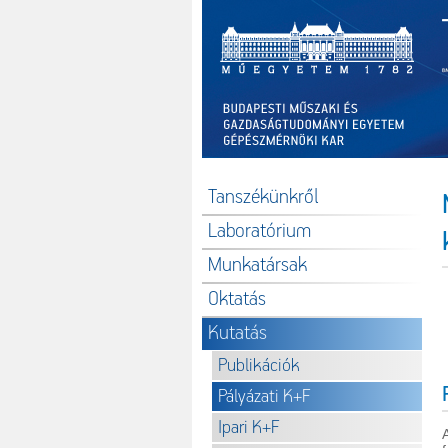
Tanszékünkről
Laboratórium
Munkatársak
Oktatás
Kutatás
Publikációk
Pályázati K+F
Ipari K+F