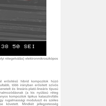
lyi rétegelválás) elektronmikroszkópos
ál erősítésű hibrid kompozitok húzó
ultabb, több irányban erősített szívós
etelt és lineáris-plató-lineáris típusú
s halmozódásnak (a kis nyúlású réteg
yos kompozitok tipikus katasztrofális
agy rugalmassági moduluszt és széles
se követett. Mindkét jellegzetesség