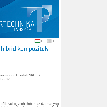
ő hibrid kompozitok
 Innovációs Hivatal (NKFIH)
mber 30.
i céljaival egyetértésben az üzemanyag