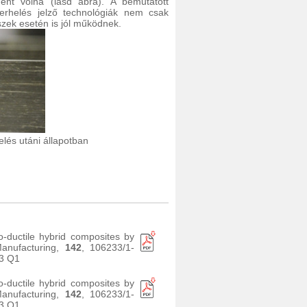
ent volna (lásd ábra). A bemutatott
lterhelés jelző technológiák nem csak
szek esetén is jól működnek.
helés utáni állapotban
-ductile hybrid composites by
Manufacturing,
142
, 106233/1-
3 Q1
-ductile hybrid composites by
Manufacturing,
142
, 106233/1-
3 Q1