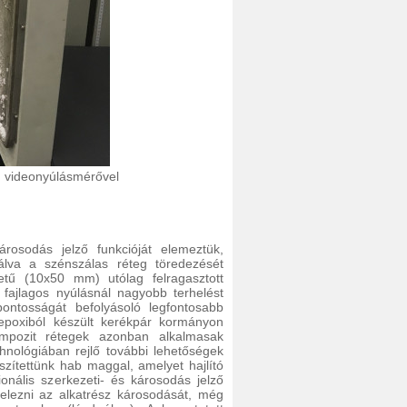
on videonyúlásmérővel
rosodás jelző funkcióját elemeztük,
álva a szénszálas réteg töredezését
etű (10x50 mm) utólag felragasztott
t fajlagos nyúlásnál nagyobb terhelést
ontosságát befolyásoló legfontosabb
 epoxiból készült kerékpár kormányon
kompozit rétegek azonban alkalmasak
chnológiában rejlő további lehetőségek
ítettünk hab maggal, amelyet hajlító
ionális szerkezeti- és károsodás jelző
 jelezni az alkatrész károsodását, még