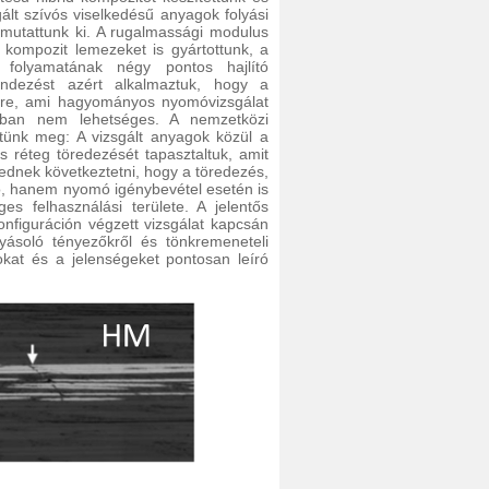
ált szívós viselkedésű anyagok folyási
 mutattunk ki. A rugalmassági modulus
d kompozit lemezeket is gyártottunk, a
i folyamatának négy pontos hajlító
rendezést azért alkalmaztuk, hogy a
sére, ami hagyományos nyomóvizsgálat
alában nem lehetséges. A nemzetközi
tünk meg: A vizsgált anyagok közül a
 réteg töredezését tapasztaltuk, amit
ednek következtetni, hogy a töredezés,
ó, hanem nyomó igénybevétel esetén is
es felhasználási területe. A jelentős
nfiguráción végzett vizsgálat kapcsán
lyásoló tényezőkről és tönkremeneteli
kat és a jelenségeket pontosan leíró