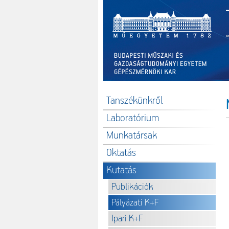
Tanszékünkről
Laboratórium
Munkatársak
Oktatás
Kutatás
Publikációk
Pályázati K+F
Ipari K+F