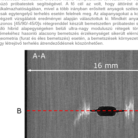
húzó próbatestek segítségével. A fő cél az volt, hogy áttörést é
alkalmazhatóságában, mivel a több irányban erősített anyagok széle
csak egytengelyű terhelés esetén felelnek meg. Az alapanyagokat a k
végzett vizsgálatok eredményei alapján választottuk ki. Mindkét an
azonos [45/90/-45/0]s rétegrenddel készült bemetszetlen próbatestei 
álló hibrid alapegységeken belüli ultra-nagy moduluszú rétegek t
fémekéhez hasonló alacsony bemetszés érzékenységet sikerült elér
geometria (furat és éles bemetszés) esetén, a bemetszések környezet
így létrejövő terhelés átrendeződésnek köszönhetően.