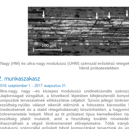
Nagy (HM) és ultra-nagy moduluszú (UHM) szénszál erősítésű rétege
hibrid próbatestekben
2. munkaszakasz
016. szeptember 1. - 2017. augusztus 31.
Ultra-nagy, nagy –és közepes moduluszú unidirekcionális szénsz
tulajdonságait vizsgáltuk, a következő lépésben kifejlesztendő bonyol
kompozitok tervezésének előkészítése céljából. Szívós jellegű tönkremen
feszültség-nyúlás választ sikerült elérnünk a fokozatos károsodá
töredezésének és a stabil rétegelválásnak) köszönhetően, a hagyomán
tönkremenetele helyett. Mind az öt próbatest típus kiemelkedően n
feszültség platót mutatott, amit a feszültség további növekedé
kihasználható a végső tönkremenetel előrejelzésére. Több irányb
moduluszú szénszállal erősített hibrid kompozitokat terveztünk és v