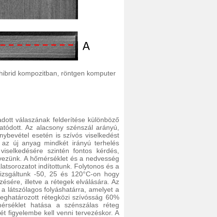
 hibrid kompozitban, röntgen komputer
adott válaszának felderítése különböző
tatódott. Az alacsony szénszál arányú,
ybevétel esetén is szívós viselkedést
 az új anyag mindkét irányú terhelés
viselkedésére szintén fontos kérdés,
ervezünk. A hőmérséklet és a nedvesség
atsorozatot indítottunk. Folytonos és a
vizsgáltunk -50, 25 és 120°C-on hogy
ésére, illetve a rétegek elválására. Az
 látszólagos folyáshatárra, amelyet a
meghatározott rétegközi szívósság 60%
mérséklet hatása a szénszálas réteg
t figyelembe kell venni tervezéskor. A