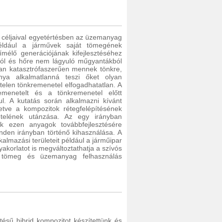
i céljaival egyetértésben az üzemanyag
éldául a járművek saját tömegének
mélő generációjának kifejlesztéséhez
ból és hőre nem lágyuló műgyantákból
ban katasztrófaszerűen mennek tönkre,
ánya alkalmatlanná teszi őket olyan
rtelen tönkremenetel elfogadhatatlan. A
emenetelt és a tönkremenetel előtt
lul. A kutatás során alkalmazni kívánt
letve a kompozitok rétegfelépítésének
etelének utánzása. Az egy irányban
nk ezen anyagok továbbfejlesztésére
nden irányban történő kihasználása. A
kalmazási területeit például a járműipar
yakorlatot is megváltoztathatja a szívós
 tömeg és üzemanyag felhasználás
ésű hibrid kompozitot készítettünk és