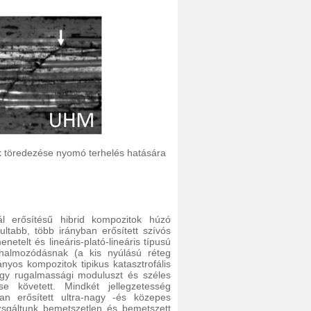
k töredezése nyomó terhelés hatására
ál erősítésű hibrid kompozitok húzó
ultabb, több irányban erősített szívós
etelt és lineáris-plató-lineáris típusú
s halmozódásnak (a kis nyúlású réteg
yos kompozitok tipikus katasztrofális
agy rugalmassági moduluszt és széles
se követett. Mindkét jellegzetesség
an erősített ultra-nagy -és közepes
izsgáltunk bemetszetlen és bemetszett