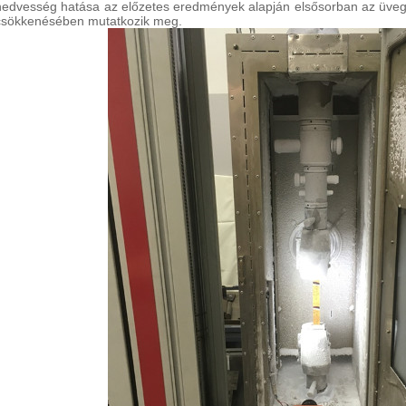
nedvesség hatása az előzetes eredmények alapján elsősorban az üvegs
csökkenésében mutatkozik meg.