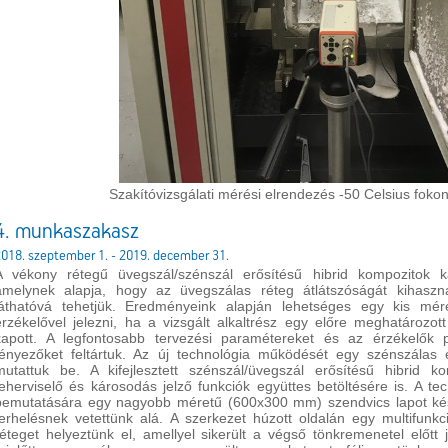
Szakítóvizsgálati mérési elrendezés -50 Celsius fok
4. munkaszakasz
018. szeptember 1. - 2019. december 31.
A vékony rétegű üvegszál/szénszál erősítésű hibrid kompozitok ká
amelynek alapja, hogy az üvegszálas réteg átlátszóságát kihaszn
láthatóvá tehetjük. Eredményeink alapján lehetséges egy kis mér
érzékelővel jelezni, ha a vizsgált alkaltrész egy előre meghatározot
kapott. A legfontosabb tervezési paramétereket és az érzékelők p
tényezőket feltártuk. Az új technológia működését egy szénszálas
mutattuk be. A kifejlesztett szénszál/üvegszál erősítésű hibrid 
teherviselő és károsodás jelző funkciók együttes betöltésére is. A te
bemutatására egy nagyobb méretű (600x300 mm) szendvics lapot kész
terhelésnek vetettünk alá. A szerkezet húzott oldalán egy multifunkc
réteget helyeztünk el, amellyel sikerült a végső tönkremenetel előtt