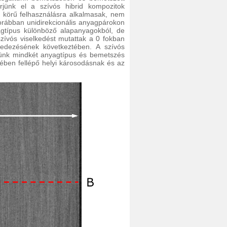
rjünk el a szívós hibrid kompozitok
s körű felhasználásra alkalmasak, nem
orábban unidirekcionális anyagpárokon
yagtípus különböző alapanyagokból, de
szívós viselkedést mutattak a 0 fokban
öredezésének következtében. A szívós
nünk mindkét anyagtípus és bemetszés
ében fellépő helyi károsodásnak és az