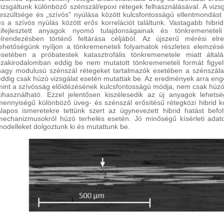
vizsgáltunk különböző szénszál/epoxi rétegek felhasználásával. A vizsg
feszültsége és „szívós” nyúlása között kulcsfontosságú ellentmondást
és a szívós nyúlás között erős korrelációt találtunk. Vastagabb hibri
kifejlesztett anyagok nyomó tulajdonságainak és tönkremenetel
elrendezésben történő feltárása céljából. Az újszerű mérési el
lehetőségünk nyíljon a tönkremeneteli folyamatok részletes elemzé
esetében a próbatestek katasztrofális tönkremenetele miatt ált
szakirodalomban eddig be nem mutatott tönkremeneteli formát figyel
nagy modulusú szénszál rétegeket tartalmazók esetében a szénszálas
eddig csak húzó vizsgálat esetén mutattak be. Az eredmények arra eng
mint a szívósság előidézésének kulcsfontosságú módja, nem csak húz
kihasználható. Ezzel jelentősen kiszélesedik az új anyagok lehetség
mennyiségű különböző üveg- és szénszál erősítésű rétegközi hibrid ko
alapos ismeretekre tettünk szert az úgynevezett hibrid hatást befo
mechanizmusokról húzó terhelés esetén. Jó minőségű kísérleti adato
modelleket dolgoztunk ki és mutattunk be.