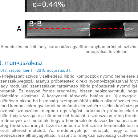
Bemetszés melletti helyi károsodás egy több irányban erősített szívós
tomográfiás felvételen
3. munkaszakasz
017. szeptember 1. - 2018. augusztus 31.
A kifejlesztett szívós viselkedésű hibrid kompozitok nyomó terhelésre 
szénszál/üvegszál arányú próbatestek direkt nyomóvizsgálataival foly
nagy modulusú szénszálakat tartalmazó hibrid próbatestek nyomó igén
mutattak. Ez nagyon fontos eredmény, hiszen bebizonyítottuk, hogy
felvételére alkalmas. A környezeti tényezők hatása az új anyagok 
különösen akkor, ha biztonság szempontjából kritikus alkatrészeket t
hibrid kompozitokra gyakorolt hatásának elemzésére széles körű vizsgál
középső szénszálas rétegben egy vágást tartalmazó próbatesteket 
külön tudjuk vizsgálni a hőmérséklet hatását a szénszálas réteg töredez
eredmények azt mutatták, hogy a hőmérsékletnek csak kis hatása van a
réteg töredezés irányít. Ezzel szemben a két szélső hőmérsékleten 
körüli eltérést mutatott. Az eredmények jól mutatják, hogy a hő
töredezésére elhanyagolható, viszont a rétegközi szívósság csökkenésé