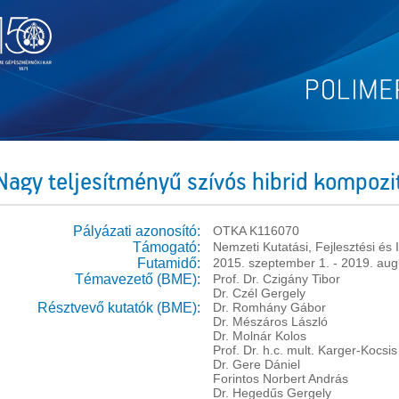
Nagy teljesítményű szívós hibrid kompozit
Pályázati azonosító:
OTKA K116070
Támogató:
Nemzeti Kutatási, Fejlesztési és
Futamidő:
2015. szeptember 1. - 2019. aug
Témavezető (BME):
Prof. Dr. Czigány Tibor
Dr. Czél Gergely
Résztvevő kutatók (BME):
Dr. Romhány Gábor
Dr. Mészáros László
Dr. Molnár Kolos
Prof. Dr. h.c. mult. Karger-Kocsis
Dr. Gere Dániel
Forintos Norbert András
Dr. Hegedűs Gergely