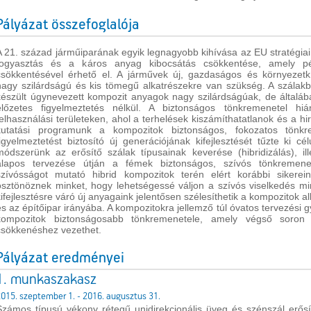
Pályázat összefoglalója
A 21. század járműiparának egyik legnagyobb kihívása az EU stratégia
fogyasztás és a káros anyag kibocsátás csökkentése, amely p
csökkentésével érhető el. A járművek új, gazdaságos és környezetkí
nagy szilárdságú és kis tömegű alkatrészekre van szükség. A szálak
készült úgynevezett kompozit anyagok nagy szilárdságúak, de általá
előzetes figyelmeztetés nélkül. A biztonságos tönkremenetel hi
felhasználási területeken, ahol a terhelések kiszámíthatatlanok és a hi
kutatási programunk a kompozitok biztonságos, fokozatos tönkr
figyelmeztetést biztosító új generációjának kifejlesztését tűzte ki cé
módszerünk az erősítő szálak típusainak keverése (hibridizálás), il
alapos tervezése útján a fémek biztonságos, szívós tönkremen
szívósságot mutató hibrid kompozitok terén elért korábbi sikerei
ösztönöznek minket, hogy lehetségessé váljon a szívós viselkedés mi
kifejlesztésre váró új anyagaink jelentősen szélesíthetik a kompozitok al
és az építőipar irányába. A kompozitokra jellemző túl óvatos tervezési g
kompozitok biztonságosabb tönkremenetele, amely végső soron
csökkenéshez vezethet.
Pályázat eredményei
1. munkaszakasz
015. szeptember 1. - 2016. augusztus 31.
Számos típusú vékony rétegű unidirekcionális üveg és szénszál erősít