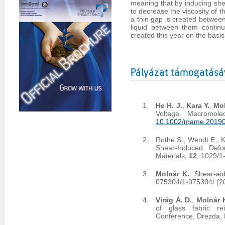
meaning that by inducing shea
to decrease the viscosity of 
a thin gap is created betwee
liquid between them contin
created this year on the basis
Pályázat támogatásá
He H. J.
,
Kara Y.
,
Mol
Voltage. Macromole
10.1002/mame.2019
Rothe S., Wendt E., K
Shear-Induced Defo
Materials,
12
, 1029/1
Molnár K.
: Shear-ai
075304/1-075304/ (2
Virág Á. D.
,
Molnár 
of glass fabric rei
Conference, Drezda, 