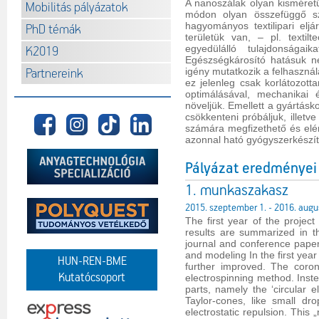
A nanoszálak olyan kisméret
Mobilitás pályázatok
módon olyan összefüggő sze
hagyományos textilipari elj
PhD témák
területük van, – pl. textil
egyedülálló tulajdonságai
K2019
Egészségkárosító hatásuk ne
igény mutatkozik a felhaszná
Partnereink
ez jelenleg csak korlátozot
optimálásával, mechanikai 
növeljük. Emellett a gyártás
csökkenteni próbáljuk, illetv
számára megfizethető és elér
azonnal ható gyógyszerkészítm
Pályázat eredményei
1. munkaszakasz
2015. szeptember 1. - 2016. augu
The first year of the proje
results are summarized in thi
journal and conference paper
and modeling In the first yea
HUN-REN-BME
further improved. The coron
Kutatócsoport
electrospinning method. Inste
parts, namely the ‘circular e
Taylor-cones, like small dr
electrostatic repulsion. This 