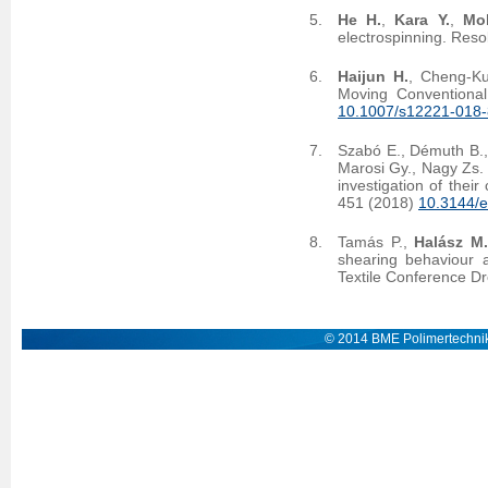
He H.
,
Kara Y.
,
Mol
electrospinning. Reso
Haijun H.
, Cheng-K
Moving Conventional
10.1007/s12221-018
Szabó E., Démuth B.
Marosi Gy., Nagy Zs. 
investigation of thei
451 (2018)
10.3144/e
Tamás P.,
Halász M
shearing behaviour a
Textile Conference D
© 2014 BME Polimertechnik