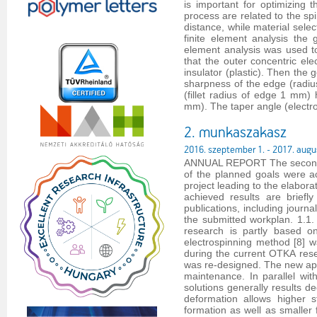
is important for optimizing 
process are related to the sp
distance, while material selec
finite element analysis th
element analysis was used to
that the outer concentric ele
insulator (plastic). Then the
sharpness of the edge (radius
(fillet radius of edge 1 mm)
mm). The taper angle (electro
2. munkaszakasz
2016. szeptember 1. - 2017. augu
ANNUAL REPORT The second ye
of the planned goals were a
project leading to the elabor
achieved results are briefl
publications, including journ
the submitted workplan. 1.1
research is partly based o
electrospinning method [8] w
during the current OTKA rese
was re-designed. The new app
maintenance. In parallel wit
solutions generally results d
deformation allows higher str
formation as well as smaller