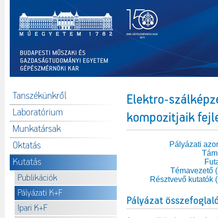
Tanszékünkről
Elektro-szálképz
Laboratórium
kompozitjaik fejl
Munkatársak
Oktatás
Pályázati azo
Tám
Kutatás
Fut
Témavezető 
Publikációk
Résztvevő kutatók 
Pályázati K+F
Pályázat összefoglal
Ipari K+F