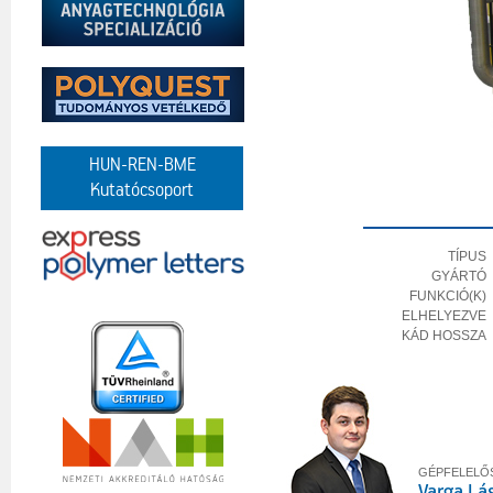
HUN-REN-BME
Kutatócsoport
TÍPUS
GYÁRTÓ
FUNKCIÓ(K)
ELHELYEZVE
KÁD HOSSZA
GÉPFELELŐ
Varga Lás