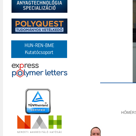
HUN-REN-BME
Kutatócsoport
HŐMÉRS