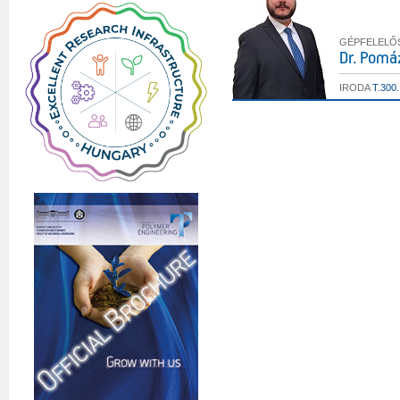
GÉPFELELŐ
Dr. Pomá
IRODA
T.300.