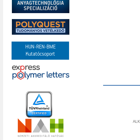
HUN-REN-BME
Kutatócsoport
AL