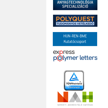
HUN-REN-BME
Kutatócsoport