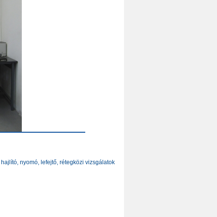
jlító, nyomó, lefejtő, rétegközi vizsgálatok