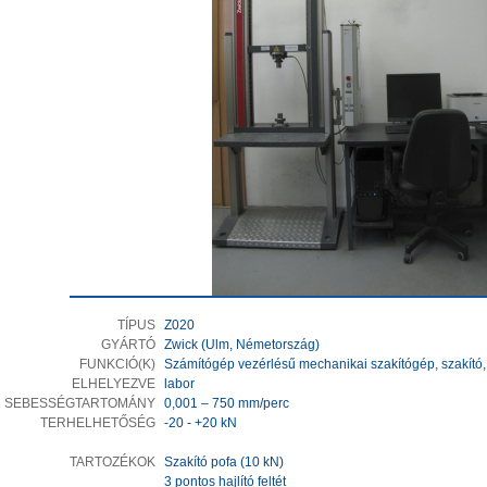
TÍPUS
Z020
GYÁRTÓ
Zwick (Ulm, Németország)
FUNKCIÓ(K)
Számítógép vezérlésű mechanikai szakítógép, szakító, ha
ELHELYEZVE
labor
SEBESSÉGTARTOMÁNY
0,001 – 750 mm/perc
TERHELHETŐSÉG
-20 - +20 kN
TARTOZÉKOK
Szakító pofa (10 kN)
3 pontos hajlító feltét