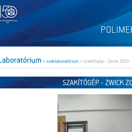
Laboratórium
> szaklaboratórium
> Szakítógép - Zwick Z020
SZAKÍTÓGÉP - ZWICK Z