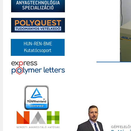
HUN-REN-BME
Kutatócsoport
GÉPFELELŐ