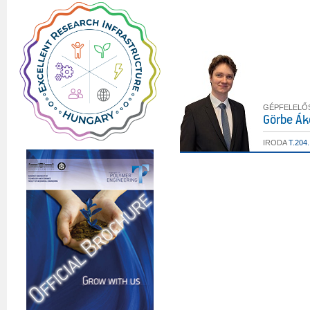
GÉPFELELŐ
Görbe Ák
IRODA
T.204.