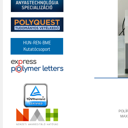
HUN-REN-BME
Kutatócsoport
POLÍ
MAX