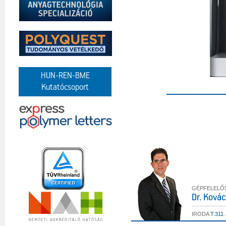
HUN-REN-BME
Kutatócsoport
GÉPFELELŐ
Dr. Kovác
IRODA
T.311.