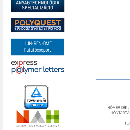
HUN-REN-BME
Kutatócsoport
HŐMÉRSÉKL
HŐNTARTÁ
TE