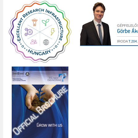
GÉPFELELŐ
Görbe Ák
IRODA
T.204.