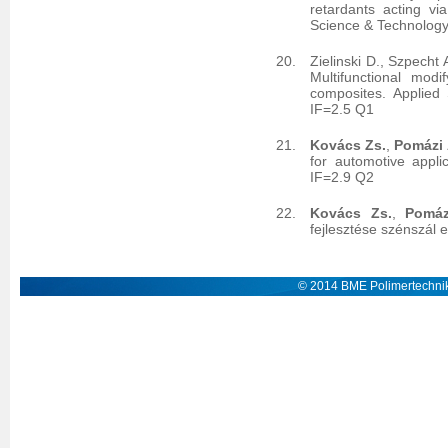
retardants acting vi
Science & Technolog
Zielinski D., Szpecht 
Multifunctional mod
composites. Applied
IF=2.5 Q1
Kovács Zs.
,
Pomázi 
for automotive appli
IF=2.9 Q2
Kovács Zs.
,
Pomáz
fejlesztése szénszál 
© 2014 BME Polimertechnik