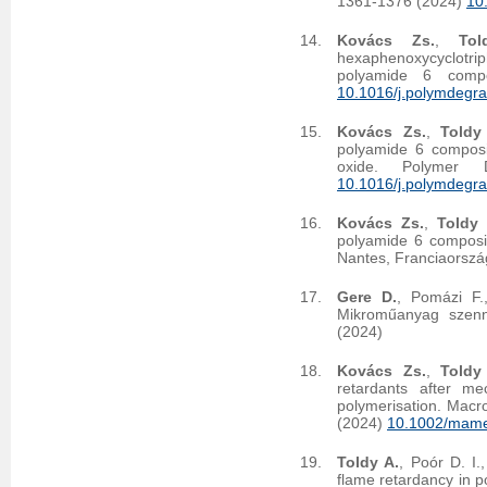
1361-1376 (2024)
10
Kovács Zs.
,
Tol
hexaphenoxycyclotr
polyamide 6 compo
10.1016/j.polymdegr
Kovács Zs.
,
Toldy
polyamide 6 compos
oxide. Polymer 
10.1016/j.polymdegr
Kovács Zs.
,
Toldy 
polyamide 6 composi
Nantes, Franciaorszá
Gere D.
, Pomázi F.
Mikroműanyag szenn
(2024)
Kovács Zs.
,
Toldy
retardants after me
polymerisation. Macr
(2024)
10.1002/mam
Toldy A.
, Poór D. I.
flame retardancy in p