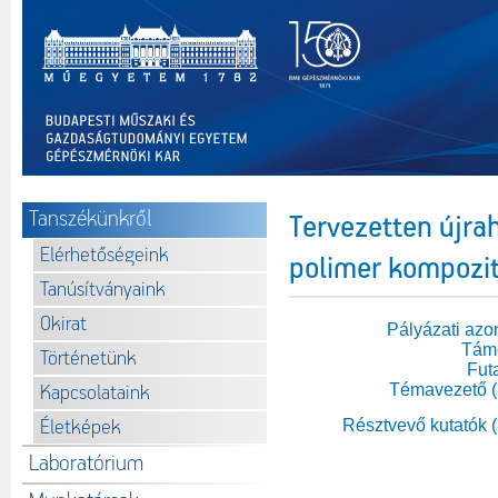
Tanszékünkről
Tervezetten újra
Elérhetőségeink
polimer kompozit
Tanúsítványaink
Okirat
Pályázati azo
Tám
Történetünk
Fut
Témavezető 
Kapcsolataink
Életképek
Résztvevő kutatók 
Laboratórium