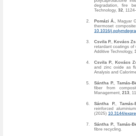
polycaprolactone int
degradation, fire b
Technology,
32
, 1124
Pomázi Á.
, Magyar 
thermoset composite
10.1016/j.polymdegr
Csvila P.
,
Kovács Zs
retardant coatings of 
Additive Technology,
Csvila P.
,
Kovács Z
and zinc oxide as fl
Analysis and Calorime
Sántha P.
,
Tamás-Bé
fiber from composi
Management,
213
, 1
Sántha P.
,
Tamás-
reinforced aluminiu
(2025)
10.3144/expre
Sántha P.
,
Tamás-Bé
fibre recycling.