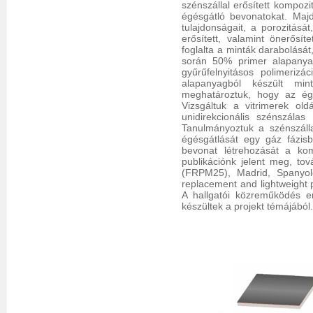
szénszállal erősített kompozi
égésgátló bevonatokat. Majd
tulajdonságait, a porozitásá
erősített, valamint önerősí
foglalta a minták darabolását
során 50% primer alapanyag
gyűrűfelnyitásos polimerizác
alapanyagból készült min
meghatároztuk, hogy az ég
Vizsgáltuk a vitrimerek old
unidirekcionális szénszálas
Tanulmányoztuk a szénszálla
égésgátlását egy gáz fázisb
bevonat létrehozását a kom
publikációnk jelent meg, to
(FRPM25), Madrid, Spanyol
replacement and lightweight 
A hallgatói közreműködés 
készültek a projekt témájából.