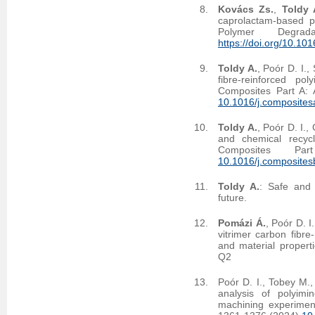
Kovács Zs.
,
Toldy 
caprolactam-based p
Polymer Degra
https://doi.org/10.1
Toldy A.
, Poór D. I.,
fibre-reinforced po
Composites Part A: 
10.1016/j.composite
Toldy A.
, Poór D. I.,
and chemical recycli
Composites P
10.1016/j.composite
Toldy A.
: Safe and 
future.
Pomázi Á.
, Poór D. I
vitrimer carbon fibr
and material propert
Q2
Poór D. I., Tobey M.,
analysis of polyimi
machining experimen