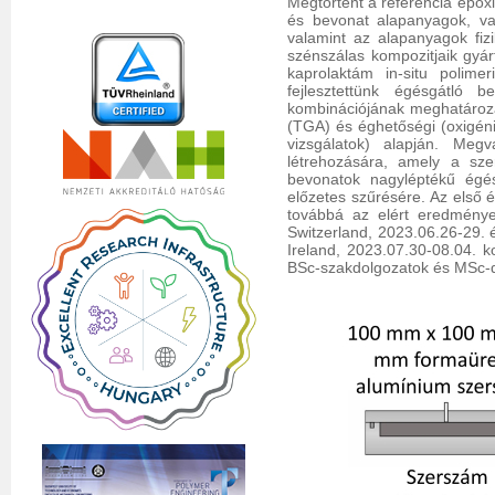
Megtörtént a referencia epoxi
és bevonat alapanyagok, va
valamint az alapanyagok fiz
szénszálas kompozitjaik gyárt
kaprolaktám in-situ polimer
fejlesztettünk égésgátló 
kombinációjának meghatározás
(TGA) és éghetőségi (oxigéni
vizsgálatok) alapján. Megv
létrehozására, amely a sze
bevonatok nagyléptékű égés
előzetes szűrésére. Az első 
továbbá az elért eredménye
Switzerland, 2023.06.26-29. 
Ireland, 2023.07.30-08.04. 
BSc-szakdolgozatok és MSc-di