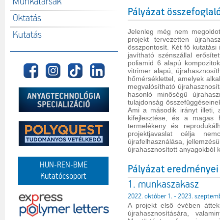
Munkatársak
Pályázat összefoglal
Oktatás
Jelenleg még nem megoldott
Kutatás
projekt tervezetten újrahas
összpontosít. Két fő kutatási
javítható szénszállal erősíte
poliamid 6 alapú kompozitok f
vitrimer alapú, újrahasznosít
hőmérséklettel, amelyek alk
megvalósítható újrahasznosí
hasonló minőségű újrahaszno
tulajdonság összefüggéseinek
Ami a második irányt illeti, 
kifejlesztése, és a magas h
termelékeny és reprodukálh
projektjavaslat célja n
újrafelhasználása, jellemzés
újrahasznosított anyagokból 
HUN-REN-BME
Pályázat eredményei
Kutatócsoport
1. munkaszakasz
2022. október 1. - 2023. szeptem
A projekt első évében áttek
újrahasznosítására, valam