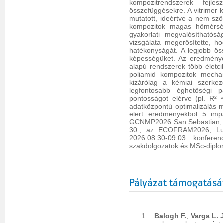
kompozitrendszerek fejle
összefüggésekre. A vitrimer
mutatott, ideértve a nem s
kompozitok magas hőmérsékle
gyakorlati megvalósíthatós
vizsgálata megerősítette, h
hatékonyságát. A legjobb ös
képességüket. Az eredmények
alapú rendszerek több életc
poliamid kompozitok mechan
kizárólag a kémiai szerkez
legfontosabb éghetőségi 
pontosságot elérve (pl. R²
adatközpontú optimalizálás 
elért eredményekből 5 impa
GCNMP2026 San Sebastian, S
30., az ECOFRAM2026, Lul
2026.08.30-09.03. konfere
szakdolgozatok és MSc-diplom
Pályázat támogatásá
Balogh F.
,
Varga L. J