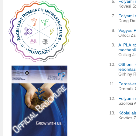
6.
Folyami m
Kövesi S
7.
Folyami 
Dang Dan
8.
Vegyes P
Orlóci Zs
9.
A PLA tö
mechanik
Csillag J
10.
Otthoni 
lebomlás
Girhiny R
11.
Farost-er
Dremák C
12.
Folyami 
Szöllősi
13.
Kőolaj a
Kovács Z