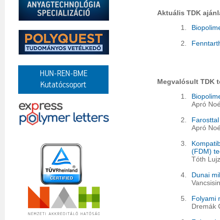
Aktuális TDK ajánl
1.
Biopolim
2.
Fenntart
HUN-REN-BME
Megvalósult TDK 
Kutatócsoport
1.
Biopolim
Apró Noé
2.
Farosttal
Apró Noé
3.
Kompatib
(FDM) te
Tóth Luj
4.
Dunai mi
Vancsisi
5.
Folyami 
Dremák C