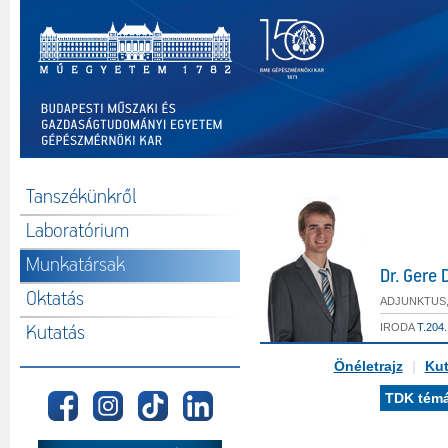
Tanszékünkről
Laboratórium
Munkatársak
Dr. Gere 
Oktatás
ADJUNKTUS
IRODA
T.204.
Kutatás
Önéletrajz
|
Kut
TDK tém