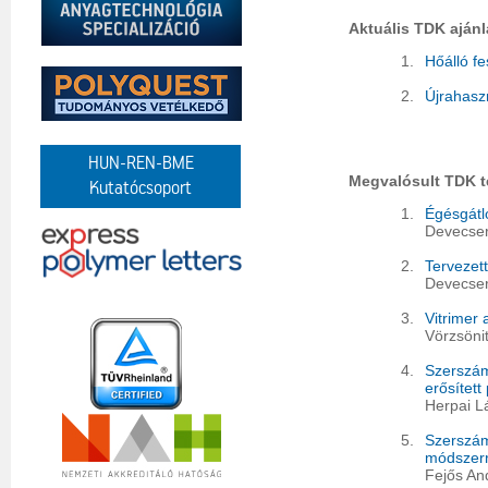
Aktuális TDK ajánl
1.
Hőálló f
2.
Újrahaszn
HUN-REN-BME
Megvalósult TDK 
Kutatócsoport
1.
Égésgátló
Devecser
2.
Tervezett
Devecser
3.
Vitrimer
Vörzsöni
4.
Szerszám
erősített
Herpai L
5.
Szerszám
módszerre
Fejős An