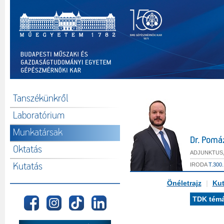
Tanszékünkről
Laboratórium
Munkatársak
Dr. Pomá
Oktatás
ADJUNKTUS
Kutatás
IRODA
T.300.
Önéletrajz
|
Kut
TDK tém