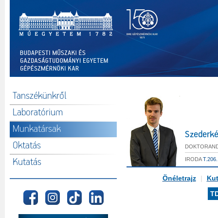
Tanszékünkről
Laboratórium
Munkatársak
Szederké
Oktatás
DOKTORAN
IRODA
T.206.
Kutatás
Önéletrajz
|
Kut
T